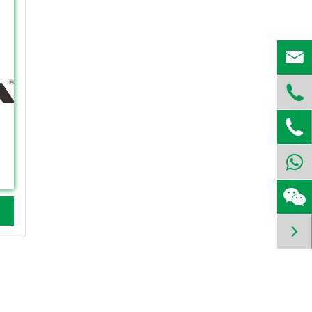



