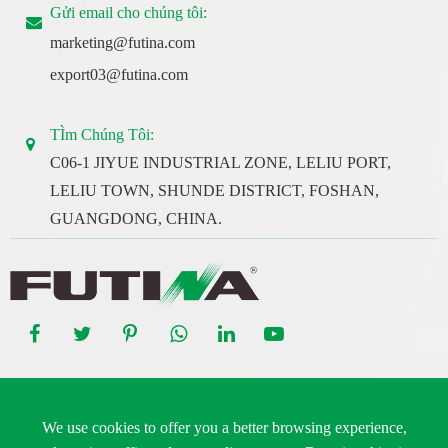
Gửi email cho chúng tôi:
marketing@futina.com
export03@futina.com
TÌm Chúng Tôi:
C06-1 JIYUE INDUSTRIAL ZONE, LELIU PORT,
LELIU TOWN, SHUNDE DISTRICT, FOSHAN,
GUANGDONG, CHINA.
Bản quyền ©
Guangdong Futina Electrical Co., Ltd.
Tất cả các
We use cookies to offer you a better browsing experience,
quyền.