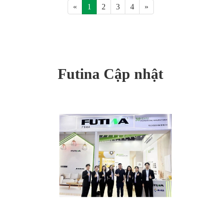
«
1
2
3
4
»
Futina Cập nhật