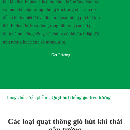
hút khí thải Futina là loại bỏ khói, hơi nước, dầu mỡ
và mùi khó chịu trong không khí trong nhà, sau đó
điều chỉnh nhiệt độ và độ ẩm. Quạt thông gió hút khí
thải Futina được sử dụng rộng rãi trong các hộ gia
đình và nơi công cộng, và chúng có thể được lắp đặt
trên tường hoặc cửa sổ tương ứng.
Get Pricing
Trang chủ
Sản phẩm
Quạt hút thông gió treo tường
Các loại quạt thông gió hút khí thải
gắn tường