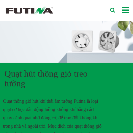
Quạt hút thông gió treo
tường
Quạt thông gió hút khí thải âm tường Futina là loại
quạt cơ học dẫn động luồng không khí bằng cách
quay cánh quạt nhờ động cơ, để trao đổi không khí
trong nhà và ngoài trời. Mục đích của quạt thông gió