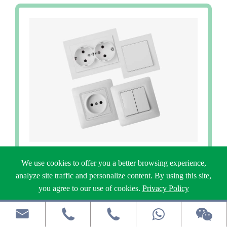
Công tắc và ổ cắm Châu Âu
We use cookies to offer you a better browsing experience,
analyze site traffic and personalize content. By using this site,
you agree to our use of cookies.
Privacy Policy
Reject
Accept


